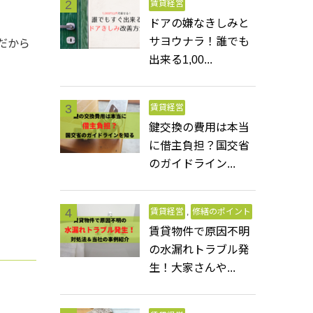
賃貸経営
ドアの嫌なきしみと
サヨウナラ！誰でも
だから
出来る1,00...
賃貸経営
鍵交換の費用は本当
に借主負担？国交省
のガイドライン...
賃貸経営
,
修繕のポイント
賃貸物件で原因不明
の水漏れトラブル発
生！大家さんや...