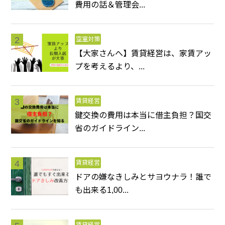
費用の話＆管理会...
空室対策
【大家さんへ】賃貸経営は、家賃アッ
プを考えるより、...
賃貸経営
鍵交換の費用は本当に借主負担？国交
省のガイドライン...
賃貸経営
ドアの嫌なきしみとサヨウナラ！誰で
も出来る1,00...
賃貸経営