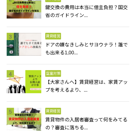
鍵交換の費用は本当に借主負担？国交
省のガイドライン...
賃貸経営
ドアの嫌なきしみとサヨウナラ！誰で
も出来る1,00...
空室対策
【大家さんへ】賃貸経営は、家賃アッ
プを考えるより、...
賃貸経営
賃貸物件の入居者審査って何をみてる
の？審査に落ちる...