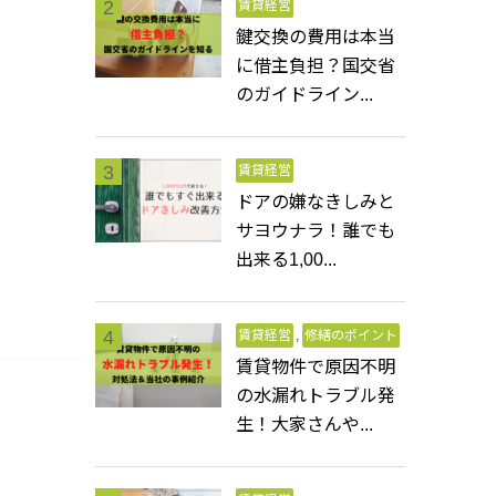
賃貸経営
鍵交換の費用は本当
に借主負担？国交省
のガイドライン...
賃貸経営
ドアの嫌なきしみと
サヨウナラ！誰でも
出来る1,00...
賃貸経営
,
修繕のポイント
賃貸物件で原因不明
の水漏れトラブル発
生！大家さんや...